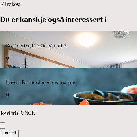
Frokost
Du er kanskje også interessert i
Bo 2 netter, få 50% på natt 2
0
Havets Festbord med overnatting
0
Totalpris
:
0
NOK
Fortsett