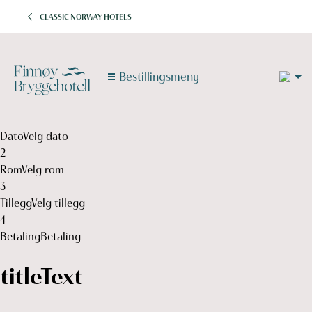
CLASSIC NORWAY HOTELS
5
Bestillingsmeny
1
1
Dato
Velg dato
2
Rom
Velg rom
3
Tillegg
Velg tillegg
4
Betaling
Betaling
titleText